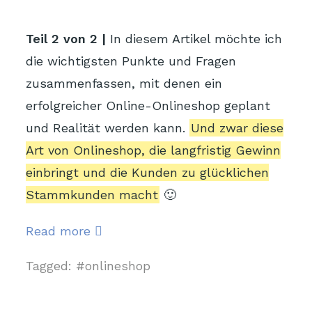
Teil 2 von 2 |
In diesem Artikel möchte ich
die wichtigsten Punkte und Fragen
zusammenfassen, mit denen ein
erfolgreicher Online-Onlineshop geplant
und Realität werden kann.
Und zwar diese
Art von Onlineshop, die langfristig Gewinn
einbringt und die Kunden zu glücklichen
Stammkunden macht
🙂
Wie
Read more
Sie
Tagged:
onlineshop
schnell
viel