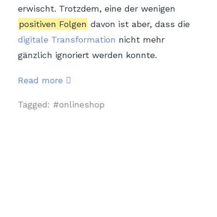
erwischt. Trotzdem, eine der wenigen
positiven Folgen
davon ist aber, dass die
digitale Transformation
nicht mehr
gänzlich ignoriert werden konnte.
Lassen
Read more
Sie
Tagged:
onlineshop
sich
nicht
über
den
Tisch
ziehen!