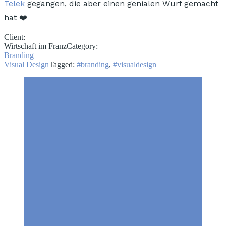
Telek
gegangen, die aber einen genialen Wurf gemacht
hat ❤️
Client:
Wirtschaft im Franz
Category:
Branding
Visual Design
Tagged:
#branding
,
#visualdesign