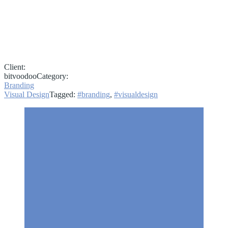
Client:
bitvoodoo
Category:
Branding
Visual Design
Tagged:
#branding
,
#visualdesign