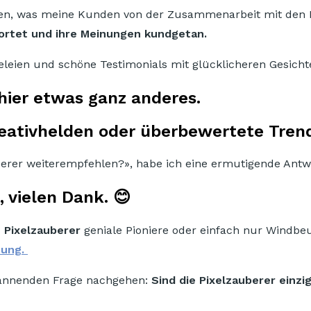
en, was meine Kunden von der Zusammenarbeit mit den P
rtet und ihre Meinungen kundgetan.
eien und schöne Testimonials mit glücklicheren Gesicht
hier etwas ganz anderes.
Kreativhelden oder überbewertete Tren
berer weiterempfehlen?», habe ich eine ermutigende Antwo
vielen Dank. 😊
e Pixelzauberer
geniale Pioniere oder einfach nur Windbeut
tung.
pannenden Frage nachgehen:
Sind die Pixelzauberer einz