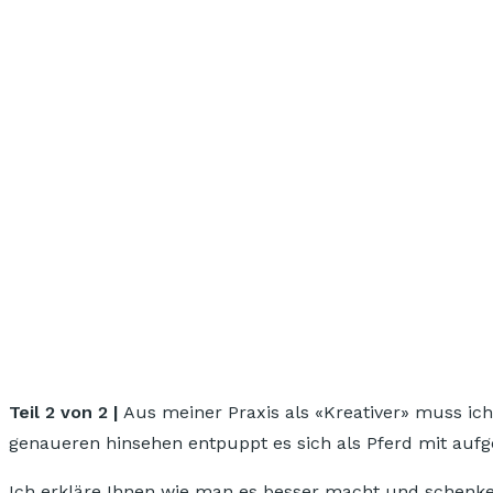
Teil 2 von 2 |
Aus meiner Praxis als «Kreativer» muss ich 
genaueren hinsehen entpuppt es sich als Pferd mit aufg
Ich erkläre Ihnen wie man es besser macht und schenk