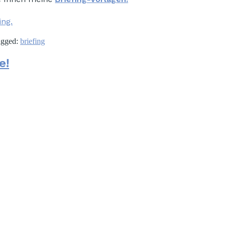
ing.
agged:
briefing
e!