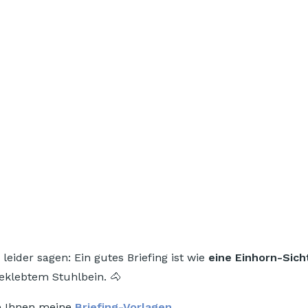
leider sagen: Ein gutes Briefing ist wie
eine Einhorn-Sic
eklebtem Stuhlbein. 🐴
e Ihnen meine
Briefing-Vorlagen.