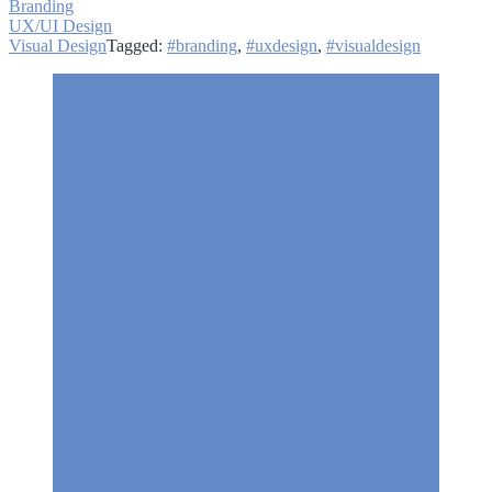
Branding
UX/UI Design
Visual Design
Tagged:
#branding
,
#uxdesign
,
#visualdesign