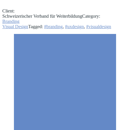
Client:
Schweizerischer Verband für Weiterbildung
Category:
Branding
Visual Design
Tagged:
#branding
,
#uxdesign
,
#visualdesign