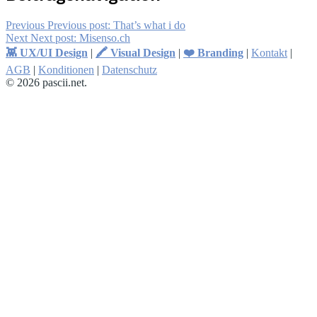
Previous
Previous post:
That’s what i do
Next
Next post:
Misenso.ch
👾 UX/UI Design
|
🖍 Visual Design
|
❤️ Branding
|
Kontakt
|
AGB
|
Konditionen
|
Datenschutz
© 2026 pascii.net.