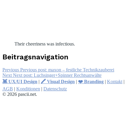
Their cheeriness was infectious.
Beitragsnavigation
Previous
Previous post:
maxon – festliche Technikzauberei
Next
Next post:
Luchsinger+Spinner Rechtsanwälte
👾 UX/UI Design
|
🖍 Visual Design
|
❤️ Branding
|
Kontakt
|
AGB
|
Konditionen
|
Datenschutz
© 2026 pascii.net.