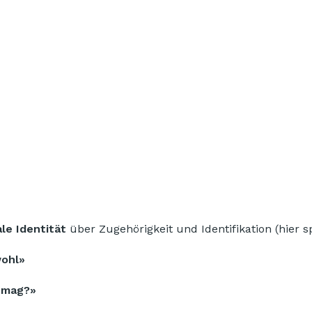
ale Identität
über Zugehörigkeit und Identifikation (hier sp
wohl»
t mag?»